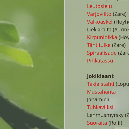
Leutosielu
Varjoviilto
 (Zare)
Valkoaskel 
(Höyhe
Liekkiraita (Aurin
Kirpunloikka
 (Höy
Tähtituike
 (Zare)
Spiraalisäde 
(Zar
Pihkatassu
Jokiklaani:
Takiaistähti
 (Lopu
Mustahäntä
Järvimieli 
Tuhkaviiksi
Lehmusmyrsky (Z
Suoraita 
(Rölli)