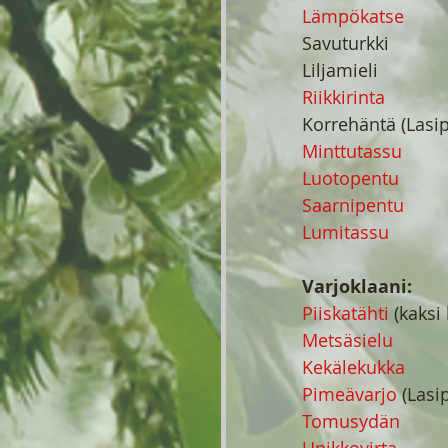
Lämpökatse
Savuturkki
Liljamieli
Riikkirinta
Korrehäntä (Lasip
Minttutassu
Luotopentu
Saarnipentu
Lumitassu
Varjoklaani:
Piiskatähti 
(kaksi
Metsäsielu
Kekälekukka
Pimeävarjo
 (Lasi
Tomusydän