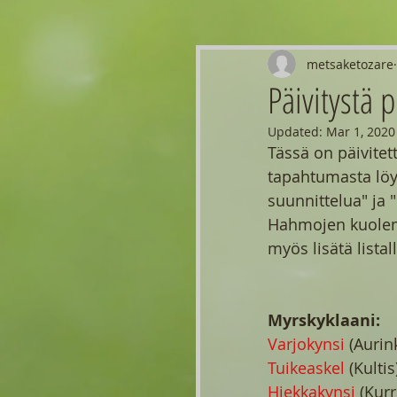
metsaketozare
Päivitystä 
Updated:
Mar 1, 2020
Tässä on päivitet
tapahtumasta löy
suunnittelua" ja "
Hahmojen kuolema
myös lisätä listall
Myrskyklaani:
Varjokynsi
 (Aurin
Tuikeaskel
 (Kultis
Hiekkakynsi 
(Kurr