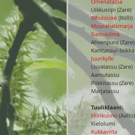
Omenatäplä
Uikkusiipi (Zare)
Sihuloiske
 (Rölli)
Muurahaismarja
Sumusilmä
Ahvenpuro (Zare)
Kanitassu/-loikka
Juurikylki
Usvatassu (Zare)
Aamutassu
Piikkitassu (Zare)
Marjatassu
Tuuliklaani:
Hiirikuono 
(Aalto)
Kielolumi
Kukkavirta