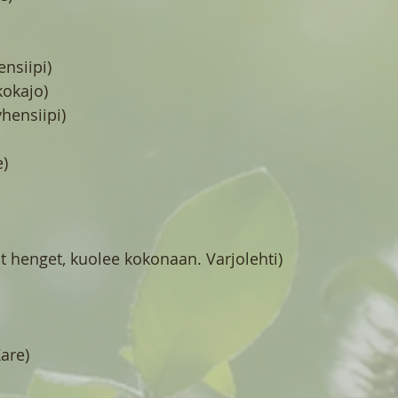
nsiipi)
kokajo)
hensiipi)
e)
t henget, kuolee kokonaan. Varjolehti)
are)