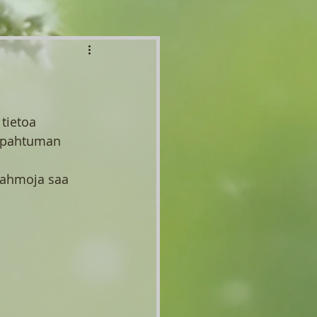
tietoa 
tapahtuman 
Hahmoja saa 