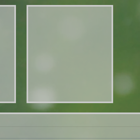
Toukokuun kokoontuminen
nen
Olisi taas pitkästä aikaa
kokoontumisen aika!