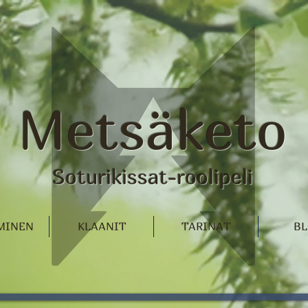
Metsäketo
Soturikissat-roolipeli
YMINEN
KLAANIT
TARINAT
BL