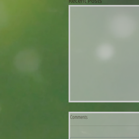
Recent Posts
Vaikeuksien vuosi - Uhrilista
Comments
(Muistakaa tsekata edelli
blogipostaus, siellä lyhyet