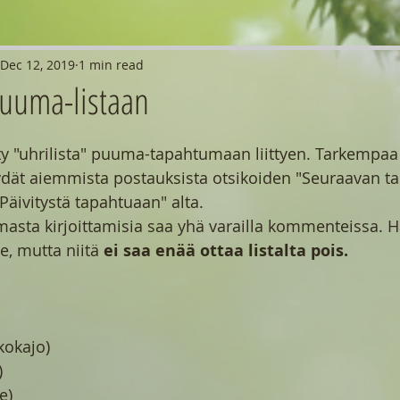
Dec 12, 2019
1 min read
puuma-listaan
ty "uhrilista" puuma-tapahtumaan liittyen. Tarkempaa 
dät aiemmista postauksista otsikoiden "Seuraavan 
Päivitystä tapahtuaan" alta. 
sta kirjoittamisia saa yhä varailla kommenteissa. 
e, mutta niitä 
ei saa enää ottaa listalta pois.
kokajo)
)
e)