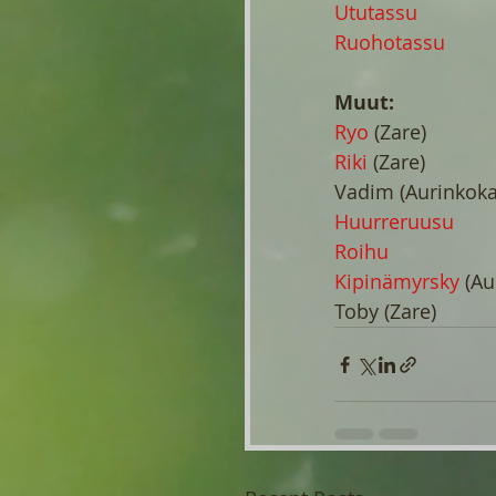
Ututassu
Ruohotassu
Muut:
Ryo
 (Zare)
Riki 
(Zare)
Vadim (Aurinkoka
Huurreruusu
Roihu
Kipinämyrsky
 (Au
Toby (Zare)