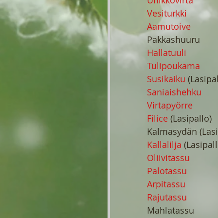
Unikkovirta
Vesiturkki
Aamutoive
Pakkashuuru
Hallatuuli
Tulipoukama
Susikaiku
 (Lasipal
Saniaishehku
Virtapyörre
Filice 
(Lasipallo)
Kalmasydän (Lasi
Kallalilja
 (Lasipall
Oliivitassu
Palotassu
Arpitassu
Rajutassu
Mahlatassu