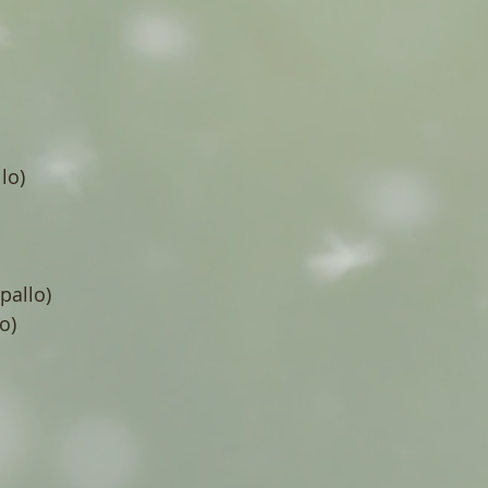
lo)
pallo)
o)