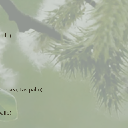
allo)
 henkeä, Lasipallo)
pallo)