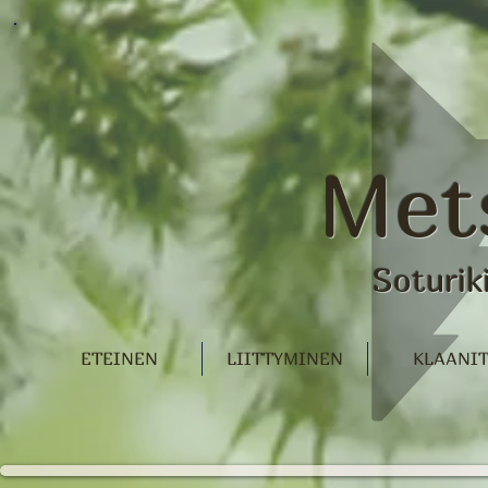
Met
Soturik
ETEINEN
LIITTYMINEN
KLAANI