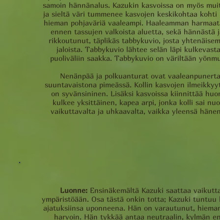
samoin hännänalus. Kazukin kasvoissa on myös muit
ja sieltä väri tummenee kasvojen keskikohtaa kohti
hieman pohjaväriä vaaleampi. Haaleamman harmaata l
ennen tassujen valkoista aluetta, sekä hännästä j
rikkoutunut, täplikäs tabbykuvio, josta yhtenäisem
jaloista. Tabbykuvio lähtee selän läpi kulkevast
puoliväliin saakka. Tabbykuvio on väriltään yönmu
Nenänpää ja polkuanturat ovat vaaleanpunertav
suuntavaistona pimeässä. Kollin kasvojen ilmeikkyyt
on syvänsininen. Lisäksi kasvoissa kiinnittää hu
kulkee yksittäinen, kapea arpi, jonka kolli sai n
vaikuttavalta ja uhkaavalta, vaikka yleensä hä
Luonne:
Ensinäkemältä Kazuki saattaa vaikutta
ympäristöään. Osa tästä onkin totta; Kazuki tuntuu
ajatuksiinsa uponneena. Hän on varautunut, hieman 
harvoin. Hän tykkää antaa neutraalin, kylmän en