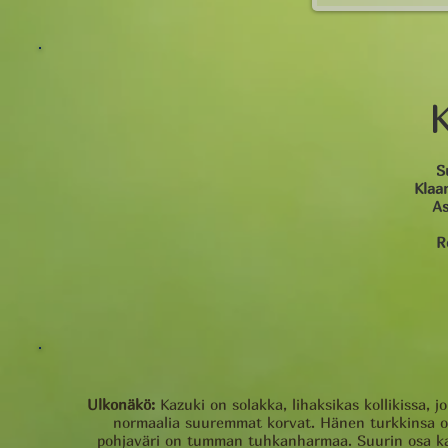
S
Klaa
A
R
Ulkonäkö:
Kazuki on solakka, lihaksikas kollikissa,
normaalia suuremmat korvat. Hänen turkkinsa on 
pohjaväri on tumman tuhkanharmaa. Suurin osa kasvo