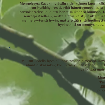
Menneisyys:
Kazuki hylättiin noin kolmen kuun ikäi
ketun hyökkäyksessä, eikä hänen emonsa Julia 
partiokierroksella ja otti hänet mukaansa laumaan. L
seuraaja itselleen, mutta ajatus väistyi osittain 
menneisyytensä hyvin, mutta pitää siitä huolimatt
hyvinvointi on mennyt kapte
Muuta:
Todella hyvä suunnistamaan pimeässä. Kazuki
silmät niskassakin; kolli pitää ympäristöään niin
vaikuttaa muist
Met
Tai
Jäl
Puhe