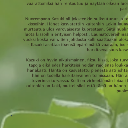
vaarattomiksi hän rentoutuu ja näyttää oikean luon
par
Nuorempana Kazuki oli jokseenkin sulkeutunut ja tode
kissoihin. Hänet kasvatettiin kuitenkin Lokin laum
murtautua ulos varovaisesta kuorestaan. Siitä huoli
luota kissoihin erityisen helposti. Laumatovereihinsa
vuoksi koska vain. Sen johdosta kolli saattaakin aloka
- Kazuki asettaa itsensä epäröimättä vaaraan, jos 
harkitsevaisuus kas
Kazuki on hyvin aikuismainen, fiksu kissa, joka tu
tapoja eikä edes harkitsisi heidän rajojensa louk
hanakasti. Häntä on kasvatettu pienestä asti johtaj
hän on todella harkitsevainen toimissaan. Hän a
toverinsa turvassa. Kolli on virheettömän lojaali 
kuitenkin on Loki, muttei siksi että tämä on hänen 
puoles