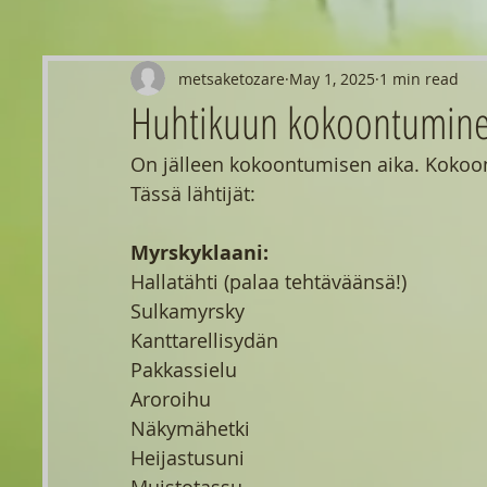
metsaketozare
May 1, 2025
1 min read
Huhtikuun kokoontumin
On jälleen kokoontumisen aika. Kokoont
Tässä lähtijät:
Myrskyklaani:
Hallatähti (palaa tehtäväänsä!)
Sulkamyrsky
Kanttarellisydän
Pakkassielu
Aroroihu
Näkymähetki
Heijastusuni