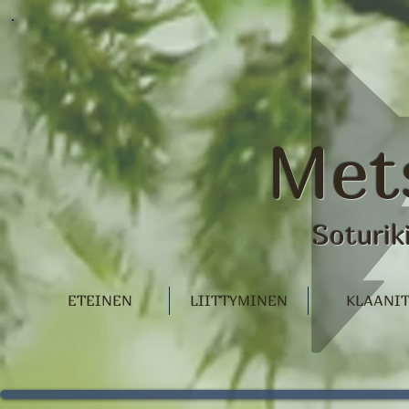
Met
Soturik
ETEINEN
LIITTYMINEN
KLAANI