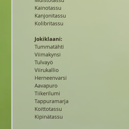
Muistotassu
Kainotassu
Kanjonitassu
Kolibritassu
Jokiklaani:
Tummatähti
Viimakynsi
Tulvayö
Viirukallio
Herneenvarsi
Aavapuro
Tiikerilumi
Tappuramarja
Koittotassu
Kipinätassu