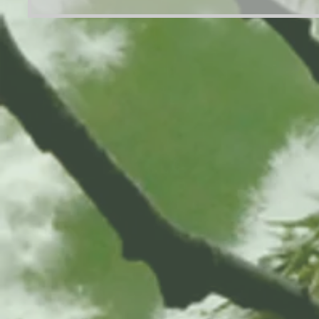
lista, joka varmasti jokaista
sulaa, mu
kiinnostaa ja hirvittää:
kokonaan
Uhrilista luonnonk
Kokoontu
Myr