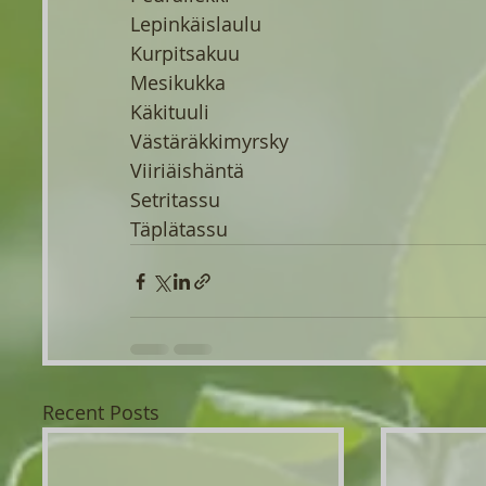
Lepinkäislaulu
Kurpitsakuu
Mesikukka
Käkituuli
Västäräkkimyrsky
Viiriäishäntä
Setritassu
Täplätassu
Recent Posts