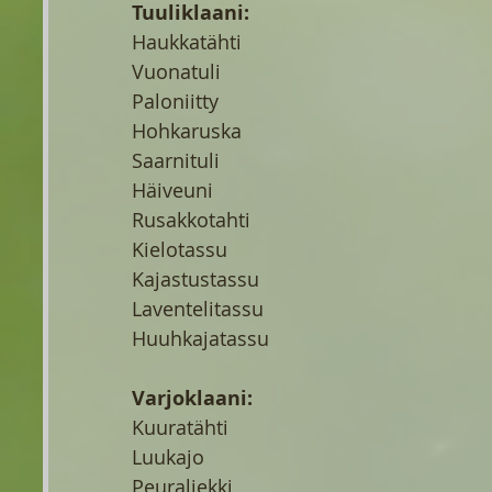
Tuuliklaani:
Haukkatähti
Vuonatuli
Paloniitty
Hohkaruska
Saarnituli
Häiveuni
Rusakkotahti
Kielotassu
Kajastustassu
Laventelitassu
Huuhkajatassu
Varjoklaani:
Kuuratähti
Luukajo
Peuraliekki