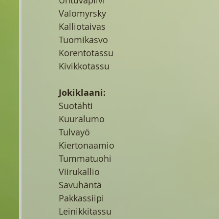
Untuvapilvi
Valomyrsky
Kalliotaivas
Tuomikasvo
Korentotassu
Kivikkotassu
Jokiklaani:
Suotähti
Kuuralumo
Tulvayö
Kiertonaamio
Tummatuohi
Viirukallio
Savuhäntä
Pakkassiipi
Leinikkitassu