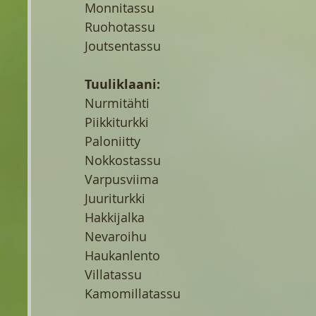
Monnitassu
Ruohotassu
Joutsentassu
Tuuliklaani:
Nurmitähti
Piikkiturkki
Paloniitty
Nokkostassu
Varpusviima
Juuriturkki
Hakkijalka
Nevaroihu
Haukanlento
Villatassu
Kamomillatassu