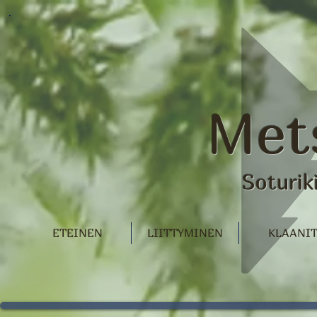
Met
Soturik
ETEINEN
LIITTYMINEN
KLAANI