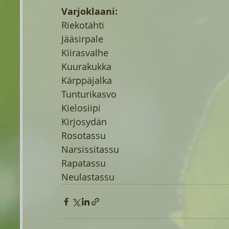
Varjoklaani:
Riekotähti
Jääsirpale
Kiirasvalhe
Kuurakukka
Kärppäjalka
Tunturikasvo
Kielosiipi
Kirjosydän
Rosotassu
Narsissitassu
Rapatassu
Neulastassu