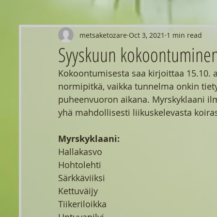
metsaketozare
Oct 3, 2021
1 min read
Syyskuun kokoontumine
Kokoontumisesta saa kirjoittaa 15.10. a
normipitkä, vaikka tunnelma onkin tiety
puheenvuoron aikana. Myrskyklaani ilm
yhä mahdollisesti liikuskelevasta koir
Myrskyklaani:
Hallakasvo
Hohtolehti
Särkkäviiksi
Kettuväijy
Tiikeriloikka