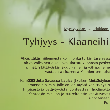
Myrskyklaani
⇔
Jokiklaani
Tyhjyys - Klaaneih
Akon:
Iäkäs hiilenmusta kolli, jonka turkin tasaise
oleva valkoinen alue, joka ulottuu kuonosta poskee
silmät. Yllättävänkin äkkipikainen ja vähäpuhein
vastuussa sisarensa Minnien pennuist
Kehrääjä Joka Sateessa Laulaa [Ikuisen Metsästyks
oranssein silmin, jolle on iän myötä kehittynyt 
hiljaisesta ja vetäytyvästä luonteestaan huolimatta
Kehrääjän mieli on jo suurelta osin keskittynyt
unohtaneen
Puh