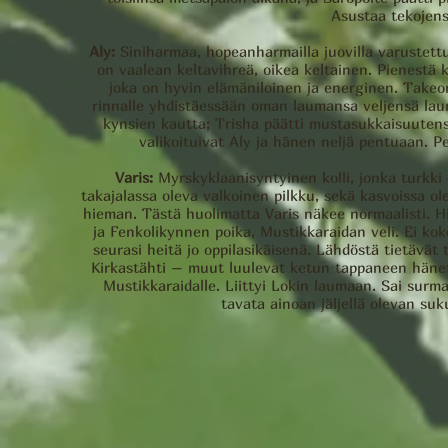
Asustaa tekojen
Aly:
Siniharmaa, hopeanharmailla juovilla varustettu
on vaalean keltavihreä, oikea keltainen. Pienestä 
joka on hyvin elämäniloinen ja energinen. Takeon 
rinnalle yhdistäessään oman laumansa veljensä lau
kynsien kautta; Trisha päätti mustasukkaisuutens
valikoituivat Aly ja hänen neljä pentuaan. 
Varis:
Myrskyklaanisyntyinen kolli, jonka turk
takajalassa oleva valkoinen pilkku, sekä kasvoissa ol
hieman. Tästä huolimatta Varis näkee normaalisti. Hi
ja Fenkolikynnen poika, Mustikkaraidan veli. Ei ko
seurasi heitä jo oppilasikäisenä. Lähdöstä tietävät
Kirkastähti – muut luulevat ketun tappaneen hänet.
Mustikkaraidalle. Liittyi Lokin laumaan. Sai surm
tavata ainoan jäljellä olevan su