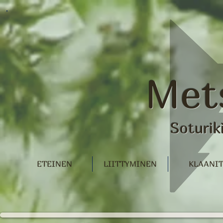
Met
Soturik
ETEINEN
LIITTYMINEN
KLAANI