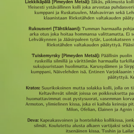
Liekkikäpälä [Pimeyden Metsä]:
Iäkäs, pikimusta kolli
Yleisesti ystävällinen kolli joka arvostaa puhdasver
kumppani ja Ruskatuulen, Malvavirran sekä Lehvä
klaanistaan Riekotähden valtakauden päätyt
Rukousveri [Tähtiklaani]:
Tumman harmaalla pohjalla
arka otus joka hoitaa hommansa valittamatta. Ei s
Lehväkynnen ja Jääsirpaleen tytär, Luotokatseen si
Riekotähden valtakauden päätyttyä. Pääsi t
Tuiskemyrsky [Pimeyden Metsä]:
Päällisin puolin
ruskeilla silmillä ja värittömän harmaalla turki
sukujuuristaan huolimatta. Karusydämen ja Sirppi
kumppani, Näivelehden isä. Entinen Varjoklaanin s
päätyttyä. Ku
Kratos:
Suurikokoinen mutta solakka kolli, jolla on t
Keltavihreät silmät joissa on poikkeuksetta p
huomattavimmat ovat pystysuorat, vasemman korvan alt
Armoton, ylimielinen kissa, joka ei kaihda keinoja p
Milon, Ofelian, Elainen ja Agnin
Deva:
Kapeakasvoinen ja hontelohko kollikissa, jon
silmät. Koulutettu alusta alkaen vartijaksi sekä
itsenäinen kissa. Toshin ja Laila