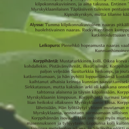
kilpokonnakuvioinen, ja aina takussa. Entinen T
Myrskyklaanilaisen Täpläsiiven tulevien pentujen i
Kipinäkyrskyn, mutta tilanne kää
Alyssa:
Tumma kilpikonnakuvioinen naaras pitkällä 
huolehtivainen naaras. Rockyn entinen kumppa
katkeroiduttuaan t
Leikopuro:
Pienehkö hopeamusta naaras vaaleill
Kunnianhimoinen,
Korppihäntä:
Mustaturkkinen kolli. Oikea korva 
kohdallekin. Pistävänvihreät, ilkeät silmät. Korppihä
paljon veljeään Susiturkkia heikompi, ja jou
katkeroitumaan, ja hän pyhitti loppuelämänsä kostol
kaihtanut alhaisia keinoja kunnian saavuttamiseks
Sirkkatassun, mutta kaksikon arki oli kaukana onnell
tahtonsa alaisena ja täysin käpälissään. Korppi
Myrskyklaanin kimppuun. Korppihäntä surmasi tais
liian heikoksi ollakseen Myrskyklaanin kissa. Korpp
läheisiään. Hän lyöttäytyi yhteen muutaman er
Myrskyklaania, onnistuen surmaamaan silloisen
Korppihännän isovaari. Hän onnistui myös murta
masennukseen ja tyhjyyteen. Loppunsa kolli kuiten
toisiinsa metsäpalon aikana, ja Säröpolte päätti