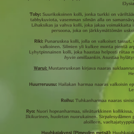
Elysi
Toby:
Suurikokoinen kolli, jonka turkki on värilt
tabbykuviota, vasemman silmän alla on samansävyi
Lihaksikas ja vahva kolli, joka jakaa voimakkaita
persoona, joka on järkkymättömän uskol
Riki:
Punaruskea kolli, jolla on valkoiset tassut,
valkoinen. Silmien yli kulkee monta pientä arp
Lyhytpinnainen kolli, joka haastaa helposti riitaa 
hyvin omillaankin.
Asustaa hyläty
Warui:
Mustanruskean kirjava naaras suklaanruske
He
Huurreruusu:
Hailakan harmaa naaras valkoisin epäm
Le
Roihu:
Tuhkanharmaa naaras sinisi
Ryo:
Nuori hopeanharmaa, sileäturkkinen kollikissa, j
Ilkikurinen, huoleton nuorukainen. Sirpalesydämen po
aloilleen, vaeltajatyypp
Huuhkajakynsi [Pimeyden metsä]:
Huuhkajak