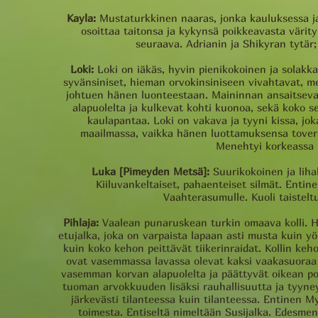
Kayla:
Mustaturkkinen naaras, jonka kauluksessa ja
osoittaa taitonsa ja kykynsä poikkeavasta värity
seuraava. Adrianin ja Shikyran tytär;
Loki:
Loki on iäkäs, hyvin pienikokoinen ja solakka 
syvänsiniset, hieman orvokinsiniseen vivahtavat, me
johtuen hänen luonteestaan. Maininnan ansaitseva
alapuolelta ja kulkevat kohti kuonoa, sekä koko se
kaulapantaa. Loki on vakava ja tyyni kissa, jok
maailmassa, vaikka hänen luottamuksensa tover
Menehtyi korkeassa i
Luka [Pimeyden Metsä]:
Suurikokoinen ja lihak
Kiiluvankeltaiset, pahaenteiset silmät. Enti
Vaahterasumulle. Kuoli taistel
Pihlaja:
Vaalean punaruskean turkin omaava kolli. Hä
etujalka, joka on varpaista lapaan asti musta kuin 
kuin koko kehon peittävät tiikerinraidat. Kollin keh
ovat vasemmassa lavassa olevat kaksi vaakasuoraa a
vasemman korvan alapuolelta ja päättyvät oikean pos
tuoman arvokkuuden lisäksi rauhallisuutta ja tyyneyt
järkevästi tilanteessa kuin tilanteessa. Entinen My
toimesta. Entiseltä nimeltään Susijalka. Edesmen