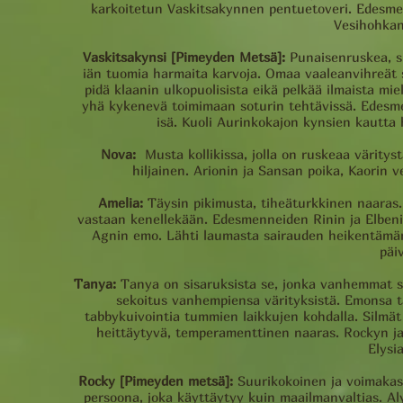
karkoitetun Vaskitsakynnen pentuetoveri. Edesm
Vesihohkan
Vaskitsakynsi [Pimeyden Metsä]:
Punaisenruskea, s
iän tuomia harmaita karvoja. Omaa vaaleanvihreät s
pidä klaanin ulkopuolisista eikä pelkää ilmaista mie
yhä kykenevä toimimaan soturin tehtävissä. Edes
isä. Kuoli Aurinkokajon kynsien kautta 
Nova:
Musta kollikissa, jolla on ruskeaa väritys
hiljainen. Arionin ja Sansan poika, Kaorin ve
Amelia:
Täysin pikimusta, tiheäturkkinen naaras. 
vastaan kenellekään. Edesmenneiden Rinin ja Elbenin 
Agnin emo. Lähti laumasta sairauden heikentämänä 
päi
Tanya:
Tanya on sisaruksista se, jonka vanhemmat sa
sekoitus vanhempiensa värityksistä. Emonsa t
tabbykuivointia tummien laikkujen kohdalla. Silmät 
heittäytyvä, temperamenttinen naaras. Rockyn ja
Elysi
Rocky [Pimeyden metsä]:
Suurikokoinen ja voimakas
persoona, joka käyttäytyy kuin maailmanvaltias. Al