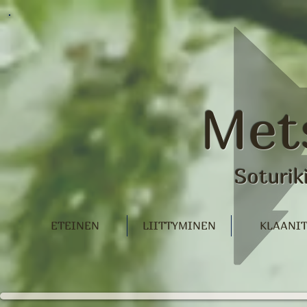
Met
Soturik
ETEINEN
LIITTYMINEN
KLAANI