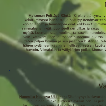
Maiseman Peittävä Räntä:
[Ei ole vielä syntyny
kokotummasta hännästä ja päättyy nenänvarteen. 
korvanlehdet ja hännänpää ovat kaikkein tummimma
sammaleenvihreät. Luonteeltaan vilkas ja rasavilli, 
myötä. Luonteestaan huolimatta kasvaa kunnioittam
vain ikätovereilleen ja itseään nuoremmille kissoil
täten paljon heimon ja sen jäsenten historiaa, 
hänen sydämeen käy kirjaimellisesti vatsan kautta,
harvoin. Viimajalan ja Väijykärjen poika, Linnun 
V
Nummilta Nouseva Ukkonen:
Eläköitynyt luolavartij
ja hiljainen, minkä piirteen Savukin peri. Ei pidä
tarinoiden kertomisesta. Pitää Heimon hyvinvointia 