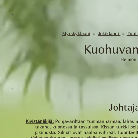
Myrskyklaani
⇔
Jokiklaani
⇔
Tuul
Kuohuvan
Heimon 
Johtaja
Kivistänäkijä:
Pohjaväriltään tummanharmaa, lähes mus
takana, kuonossa ja tassuissa. Kissan turkki pei
pikimusta. Silmät ovat haaleanvihreät. Luonteel
Vakavapuheinen, kantaa selvästi roolinsa vastuun h