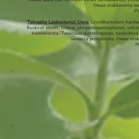
Omaa erakkoverta mo
Pu
Taivaalta Laskeutunut Usva:
Leveäharteinen harmaa r
Ruskeat silmät. Urhea, ulospäinsuuntautunut, velvol
toimimisesta. Toisinaan ajattelematon, tunkeileva
samasta pentueesta. Omaa erak
P