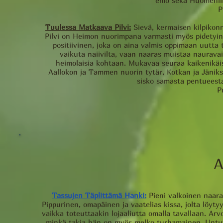
emo sekä Huomenlil
P
Tuulessa Matkaava Pilvi:
Sievä, kermaisen kilpikonn
Pilvi on Heimon nuorimpana varmasti myös pidetyin 
positiivinen, joka on aina valmis oppimaan uutta t
vaikuta naiivilta, vaan naaras muistaa naurav
heimolaisia kohtaan. Mukavaa seuraa kaikenikäist
Aallokon ja Tammen nuorin tytär, Kotkan ja Jäni
sisko samasta pentueest
P
A
Tassujen Täplittämä Hanki:
Pieni valkoinen naaras,
Pippurinen, omapäinen ja vaatelias kissa, jolta löyt
vaikka toteuttaakin lojaaliutta omalla tavallaan. Arv
minkä takia hän on myös melko turhamainen. Untuv