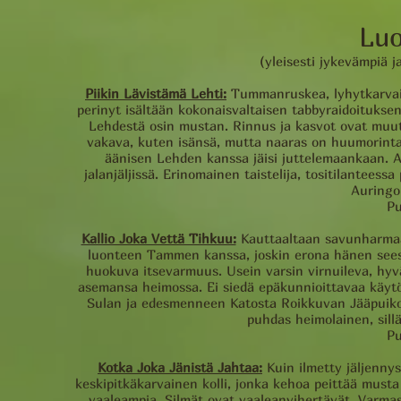
Luo
(yleisesti jykevämpiä j
Piikin Lävistämä Lehti:
Tummanruskea, lyhytkarvain
perinyt isältään kokonaisvaltaisen tabbyraidoituksen,
Lehdestä osin mustan. Rinnus ja kasvot ovat muut
vakava, kuten isänsä, mutta naaras on huumorintaj
äänisen Lehden kanssa jäisi juttelemaankaan. A
jalanjäljissä. Erinomainen taistelija, tositilantees
Auringo
Pu
Kallio Joka Vettä Tihkuu:
Kauttaaltaan savunharmaa,
luonteen Tammen kanssa, joskin erona hänen seest
huokuva itsevarmuus. Usein varsin virnuileva, hyvä
asemansa heimossa. Ei siedä epäkunnioittavaa käytö
Sulan ja edesmenneen Katosta Roikkuvan Jääpuiko
puhdas heimolainen, sill
Pu
Kotka Joka Jänistä Jahtaa:
Kuin ilmetty jäljenn
keskipitkäkarvainen kolli, jonka kehoa peittää musta
vaaleampia. Silmät ovat vaaleanvihertävät. Varmast