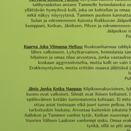
tabbyraidoitus antaen Tammelle heimolaiseksi un
yllättävän hymyilevä kolli, joka on kohtelias ja oma
mikä näkyy nöyryytenä. Tammen puoleen kannattaa 
Sulan ja edesmenneen Katosta Roikkuvan Jääpuiko
kumppani, Kotkan, Jäniksen, Pilven ja edesmenneen V
Jääpuikon i
Pu
Kaarna Joka Viimassa Heiluu:
Ruskeanharmaa tabbykuvi
lähes valkoiseen. Lyhytkarvainen, heimolaisia tan
hiljainen ja omaa tilaa arvostava, jonka vastauk
koskaan aggressiiviselta, mutta kolli on vain
Erakkosyntyinen, mutta erittäin osaava jäljittävä 
h
Pu
Jänis Jonka Kotka Nappaa:
Kilpikonnakuvioinen, ly
kuono ovat valkoiset. Silmät ovat iloisen keltaiset.
epäileväinen ketään tuntematonta kohtaan. Ei miten
ottaa asiat tosissaan eikä juuri tunne pelkoa. H
tarkoituskin loukata. Arvostaa kuitenkin jokaista 
Aallokon ja Tammen vanhin tytär, Kotkan nuorempi 
Vuorien Välisen Laakson vanhempi sisko. Omaa erakk
tynkä, sillä se piti 
Pu