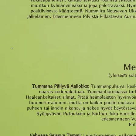
muuttuu kylmänviileäksi ja jopa pelottavaksi. Hymy
positiivisesta käänteestä. Nummilta Nousevan Uk
jälkeläinen. Edesmenneen Pilvistä Pilkistävän Auri
Me
(yleisesti so
Tummana Päilyvä Aallokko:
Tummanpuhuva, keskip
naaras korkeudeltaan. Tummanharmaassa turkis
Haaleankeltaiset silmät. Pitää heimolaisten hyvinvoin
huumorintajuinen, mutta on kaikin puolin mukava j
puheen tai jahdin aikana, ja näkee hyvät käytöst
Ryöppyävän Putouksen ja Karhun Joka Vuorille 
edesmenneen Vu
Puh
Vahvana Seisova Tammi:
Lyhytkarvainen, valkoinen