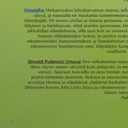
Viimajalka:
Hiekanruskea lyhytkarvainen naaras, joll
sävyä, ja naaraalla on muutamia tummemmanrusk
hännänpää. Oli ennen utelias ja tomera persoona, 
hiljaisen ja harkitsevan, ehkä arankin persoonan.
pikkuhiljaa elämänilonsa, sillä uusi koti on antan
huonon elämänlaadun luokse, ja asettui erako
edesmenneiden Aamusammaleen ja Sammalsielun tytär
edesmenneen Vuoripennun emo. Väijykärjen kumpp
virallisesti
Siivestä Pudonnut Untuva:
Siro valkoharmaa naara
lähes täysin saman sävyistä kuin pohjaväri, ja
väriset. Naaraan kasvoilla on aina hieman su
positiivisimmista jäsenistä. Mukava ja nauravain
arvostaa Heimoa ja elämäänsä ylipäänsä hankalien
lähteneen Korren Jolla Lintu Istuu ja edesmenneen
hänen isäns
Pu