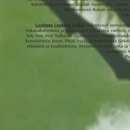
kehittämässä kotiaan iästään huolimatta. Kaipa
Edesmenneen Kukan Joka Kivien V
Puh
Luolassa Lepäävä Sulka:
Eläköitynyt metsästäjä
Vakavakatseinen ja hiljaisuutta arvostava vanhus, jok
käy ilmi, että Sulka on täynnä hyviä elämänviisauk
kunnioitettu jäsen. Pitää hyviä perhesuhteita tärkei
elämästä ja kuulumisista. Arvostaa kunnioitusta j
kumppani, 
Pu