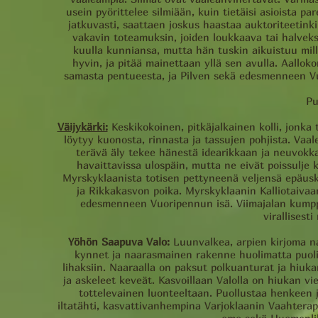
usein pyörittelee silmiään, kuin tietäisi asioista p
jatkuvasti, saattaen joskus haastaa auktoriteetink
vakavin toteamuksin, joiden loukkaava tai halve
kuulla kunniansa, mutta hän tuskin aikuistuu mill
hyvin, ja pitää mainettaan yllä sen avulla. Aallo
samasta pentueesta, ja Pilven sekä edesmenneen V
Pu
Väijykärki:
Keskikokoinen, pitkäjalkainen kolli, jonk
löytyy kuonosta, rinnasta ja tassujen pohjista. Vaal
terävä äly tekee hänestä idearikkaan ja neuvokk
havaittavissa ulospäin, mutta ne eivät poissulje 
Myrskyklaanista totisen pettyneenä veljensä epäusko
ja Rikkakasvon poika. Myrskyklaanin Kalliotaivaan
edesmenneen Vuoripennun isä. Viimajalan kumpp
virallisesti 
Yöhön Saapuva Valo:
Luunvalkea, arpien kirjoma naa
kynnet ja naarasmainen rakenne huolimatta puolipi
lihaksiin. Naaraalla on paksut polkuanturat ja hiuka
ja askeleet keveät. Kasvoillaan Valolla on hiukan vi
tottelevainen luonteeltaan. Puollustaa henkeen j
iltatähti, kasvattivanhempina Varjoklaanin Vaahterap